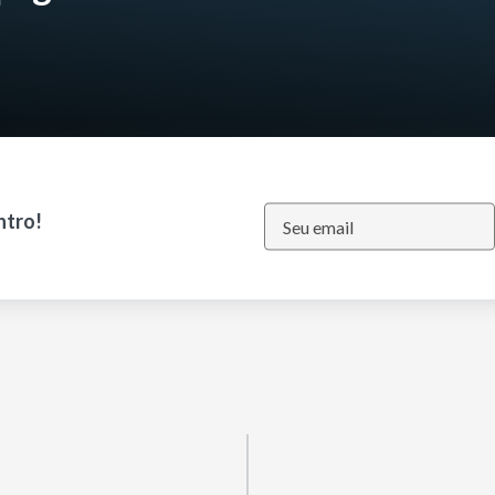
ntro!