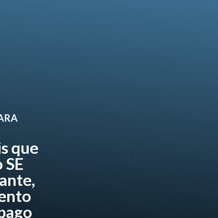
PARA
is que
 SE
ante,
ento
 pago