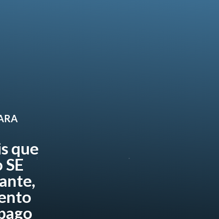
PARA
is que
 SE
ante,
ento
 pago