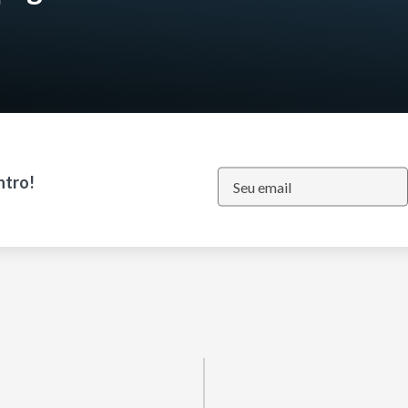
ntro!