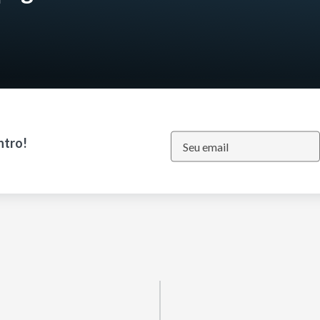
ntro!