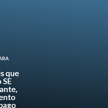
PARA
is que
 SE
ante,
ento
 pago