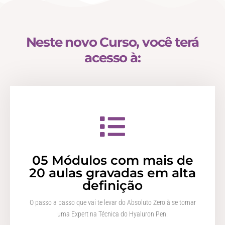
Neste novo Curso, você terá
acesso à:
05 Módulos com mais de
20 aulas gravadas em alta
definição
O passo a passo que vai te levar do Absoluto Zero à se tornar
uma Expert na Técnica do Hyaluron Pen.