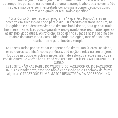
desempenho passado ou potencial de uma estratégia abordada no conteúdo
não é, e não deve ser interpretada como uma recomendação ou como
garantia de qualquer resultado específico.”
*Este Curso Online não é um programa “Fique Rico Rápido”, e eu nem
acredito em sucesso da noite para o dia. Eu acredito em trabalho duro, na
integridade e no desenvolvimento de suas habilidades, para ganhar mais
financeiramente. Não posso garantir e não garanto seus resultados apenas
assistindo video aulas. As referências de ganhos usadas nesta página são
reais e documentadas, com a identidade protegida, mas são usados
estritamente para fins de exemplo.
Seus resultados podem variar e dependerão de muitos fatores, incluindo,
entre outros, seu histórico, experiência, dedicação e ética no seu projeto.
Todos os negócios envolvem riscos, além de esforços e ações maciços e
consistentes. Se você não estiver disposto a aceitar isso, NÃO COMPRE ESTE
CURSO.
ESTE SITE NÃO FAZ PARTE DO WEBSITE DO FACEBOOK OU DO FACEBOOK
INC. Adicionalmente, este site não é endossado pelo Facebook de forma
alguma. O FACEBOOK É UMA MARCA REGISTRADA DA FACEBOOK, INC.
POLÍTICA DE PRIVACIDADE
|
TERMOS DE USO