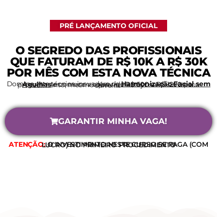
PRÉ LANÇAMENTO OFICIAL
O SEGREDO DAS PROFISSIONAIS
QUE FATURAM DE R$ 10K A R$ 30K
POR MÊS COM ESTA NOVA TÉCNICA
Domine esta técnica inovadora de
Harmonização Facial sem Agulhas
e comece a cobrar de R$ 500 a R$ 1200 por procedimento, mesmo que você esteja no início de sua carreira.
GARANTIR MINHA VAGA!
ATENÇÃO:
O INVESTIMENTO NESTE CURSO SE PAGA (COM LUCRO) NO PRIMEIRO PROCEDIMENTO