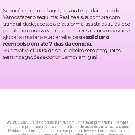
Se você chegou até aqui, eu vou te ajudar a decidir.
Vamos fazer o seguinte: Realize a sua compra com
tranquilidade, acesse a plataforma, assista as aulas, e se
por algum motivo você achar que este curso não vai te
ajudar a mudar a sua carreira, basta
solicitar o
reembolso em até 7 dias da compra
.
Eu devolverei 100% do seu dinheiro sem perguntas,
sem indagações e continuamos amigas!
AVISO LEGAL:
“Este produto não substitui o parecer profissional. Sempre
consulte um profissional da saúde para tratar de assuntos relativos à saúde.”
“Nenhuma informação contida neste produto deve ser interpretada como
uma afirmação da obtenção de resultados. Qualquer referência ao