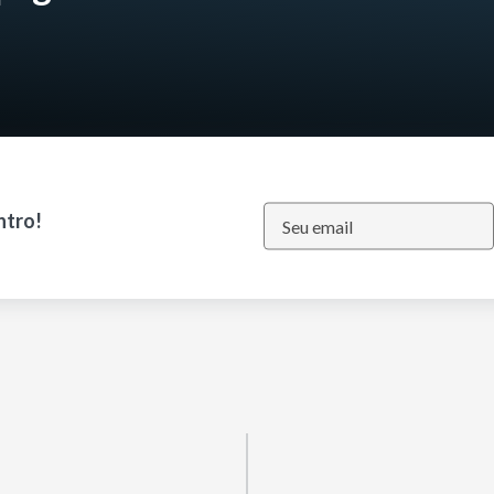
ntro!