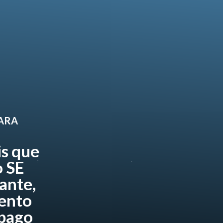
PARA
is que
 SE
ante,
ento
 pago