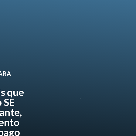
PARA
is que
 SE
ante,
ento
 pago