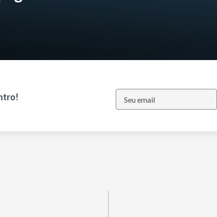
ntro!