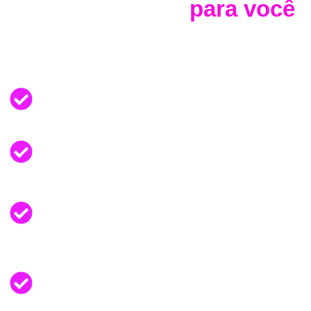
O Material ideal
para você
que:
Quer construir uma renda de verdade com
o seu Negócio Digital
Já é um empreendedor experiente mas
sabe que poderia vender bem mais
É iniciante, mas quer vender seu
Conhecimento \ Produto \ Serviço pela
Internet
Deseja atrair os clientes que realmente
valorizam o que você oferece, mas, não
faz ideia de como fazer isso