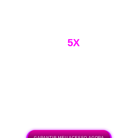
**Disponível por pouco tempo
O Guia Infalível para Atrair
Seguidores Qualificados e
Faturar
5X
Mais!
Prepare-se para ter em suas mãos o mapa infalível
para conquistar a audiência certa e fazer com que
seu negócio alcance patamares nunca antes
imaginados.
R$ 10
GARANTIR MEU ACESSO AGORA