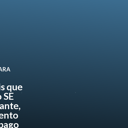
PARA
is que
 SE
ante,
ento
 pago