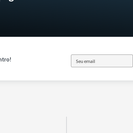
ntro!