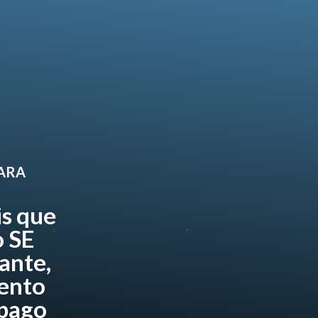
PARA
is que
 SE
ante,
ento
 pago