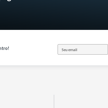
ntro!