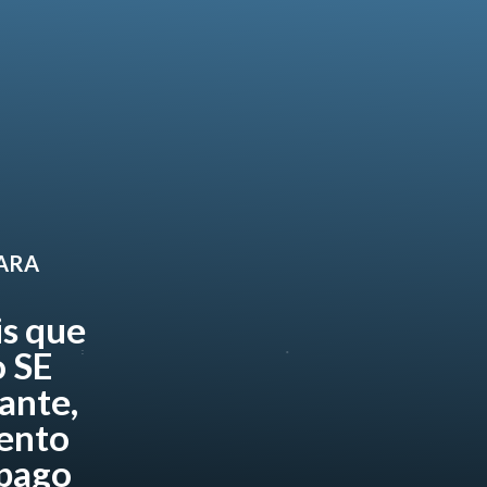
PARA
is que
 SE
ante,
ento
 pago