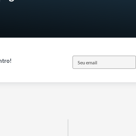
ntro!