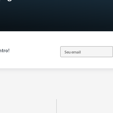
ntro!