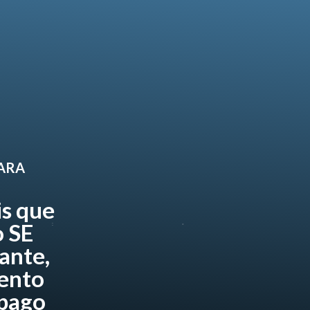
PARA
is que
 SE
ante,
ento
 pago