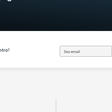
ntro!