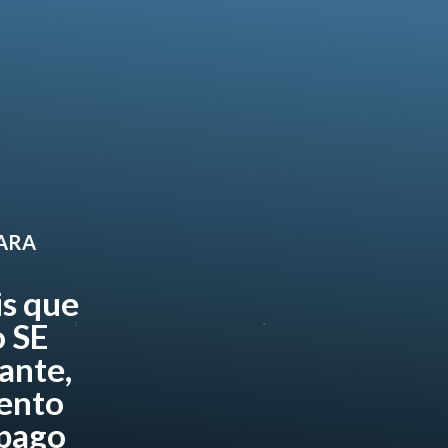
PARA
is que
 SE
ante,
ento
 pago